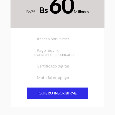
60
Bs
Bs75
Millones
Acceso por un mes
Pago móvil o
transferencia bancaria
Certificado digital
Material de apoyo
QUIERO INSCRIBIRME