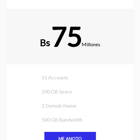
75
Bs
Millones
15 Accounts
100 GB Space
1 Domain Name
500 GB Bandwidth
ME ANOTO