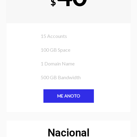
$
15 Accounts
100 GB Space
1 Domain Name
500 GB Bandwidth
ME ANOTO
Nacional